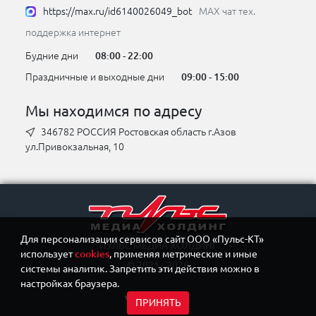
https://max.ru/id6140026049_bot
MAX чат тех.
поддержка интернет
Будние дни
08:00 - 22:00
Праздничные и выходные дни
09:00 - 15:00
Мы находимся по адресу
346782 РОССИЯ Ростовская область г.Азов
ул.Привокзальная, 10
Для персонализации сервисов сайт ООО «Пульс-КТ»
ПУЛЬС МЕДИА ХОЛДИНГ
использует
cookies
, применяя метрические и иные
© 2021 - 2026
системы аналитик. Запретить эти действия можно в
настройках браузера.
ПРИНЯТЬ